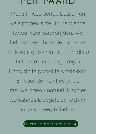
per paard
Met zijn weelderige bossen en
vele paden is de Haute Vienne
ideaal voor paardrijden. We
hebben verschillende maneges
en lokale gidsen in de buurt die u
helpen de prachtige regio
Limousin te paard te ontdekken.
En voor de kleintjes en de
nieuwelingen - natuurlijk zijn er
workshops & begeleide tochten
om je op weg te helpen.
Neem contact met ons op