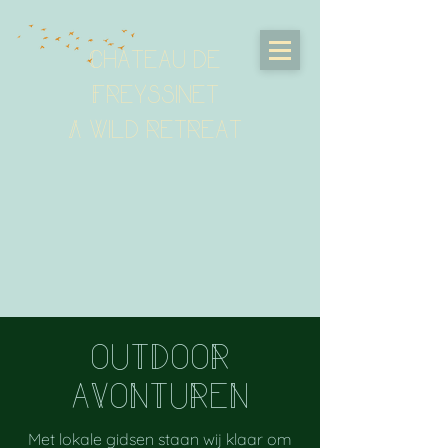
Chateau de
Freyssinet
A wild retreat
ouTDooR
aVoNTuReN
Met lokale gidsen staan wij klaar om