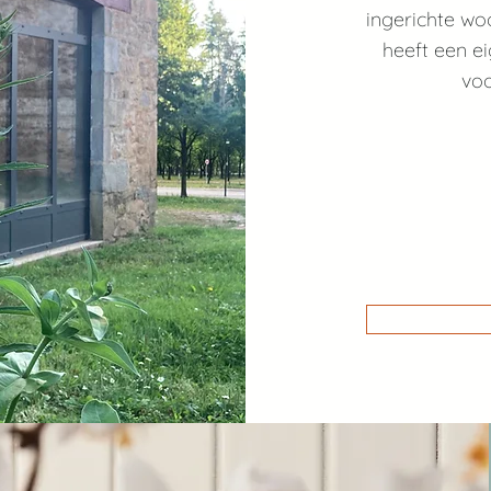
ingerichte wo
heeft een e
voo
MAIS
CONS