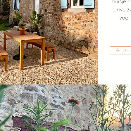
huisje h
privé z
voor 
Prijze