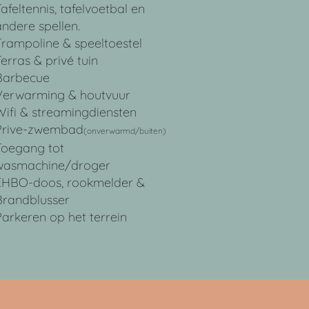
afeltennis, tafelvoetbal en
andere spellen.
Trampoline & speeltoestel
erras & privé tuin
Barbecue
Verwarming & houtvuur
Wifi & streamingdiensten
Prive-zwembad
(onverwarmd/buiten)
Toegang tot
wasmachine/droger
EHBO-doos, rookmelder &
Brandblusser
Parkeren op het terrein