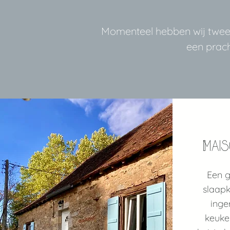
Momenteel hebben wij twee
een prac
Mai
Een g
slaapk
inge
keuke