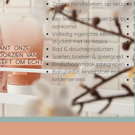
Zachte handdoeken, op verzoek
T
verschoond
Een lekker opgemaakt bed bij
aankomst
T
Volledig ingerichte keuken
stocked met de basics
Bad & doucheproducten
want onze
oorzien van
Spellen, boeken & speelgoed
heeft om echt
Eindschoonmaak inbegrepen
Babybedje, kinderstoel en
kinderservies