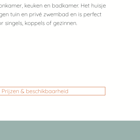
onkamer, keuken en badkamer. Het huisje
igen tuin en privé zwembad en is perfect
r singels, koppels of gezinnen.
ON CHEVALIER IS UNDER
TRUCTION AND OPENING
AUGUST 2026.
Prijzen & beschikbaarheid