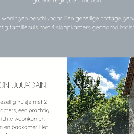
groene regio, de Limousin.
 woningen beschikbaar. Een gezellige cottage g
htig familiehuis met 4 slaapkamers genaamd Maiso
son Jourdaine
ezellig huisje met 2
amers, een prachtig
richte woonkamer,
n en badkamer. Het