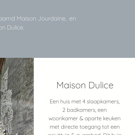
enaamd Maison Jour
daine, en
n Dulice.
Maison Dulice
Een huis met 4 slaapkamers,
2 badkamers, een
woonkamer & aparte keuken
met directe toegang tot een