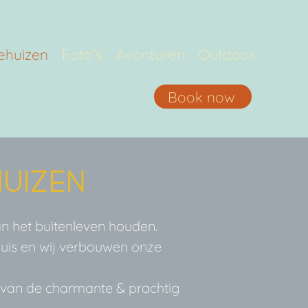
ehuizen
Foto's
Avonturen
Outdoor
Book now
uizen
van het buitenleven houden.
ehuis en wij verbouwen onze
n van de charmante & prachtig